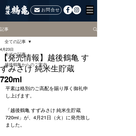
お問合せ
記事
全ての記事
4月23日
全ての記事
【発売情報】越後鶴亀 す
越後鶴亀からのご案内
ずみさけ 純米生貯蔵
720ml
平素は格別のご高配を賜り厚く御礼申
し上げます。
「越後鶴亀 すずみさけ 純米生貯蔵 
720ml」が、4月21日（火）に発売致し
ました。