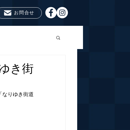
お問合せ
ゆき街
「なりゆき街道