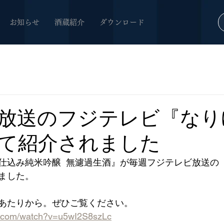
お知らせ
酒蔵紹介
ダウンロード
放送のフジテレビ『なり
て紹介されました
仕込み純米吟醸  無濾過生酒』が毎週フジテレビ放送の
ました。
00～あたりから。ぜひご覧ください。
e.com/watch?v=u5wI2S8szLc