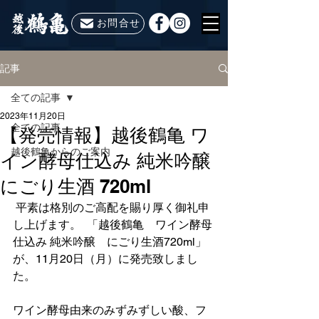
お問合せ
記事
全ての記事
2023年11月20日
全ての記事
【発売情報】越後鶴亀 ワ
越後鶴亀からのご案内
イン酵母仕込み 純米吟醸
にごり生酒 720ml
 平素は格別のご高配を賜り厚く御礼申
し上げます。  「越後鶴亀　ワイン酵母
仕込み 純米吟醸　にごり生酒720ml」
が、11月20日（月）に発売致しまし
た。
ワイン酵母由来のみずみずしい酸、フ