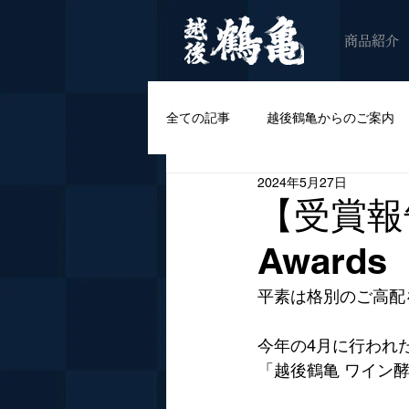
商品紹介
全ての記事
越後鶴亀からのご案内
2024年5月27日
【受賞報告】
Awards
平素は格別のご高配
今年の4月に行われた202
「越後鶴亀 ワイン