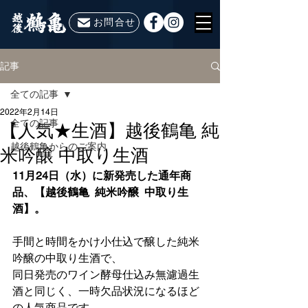
お問合せ
記事
全ての記事
2022年2月14日
全ての記事
【人気★生酒】越後鶴亀 純
越後鶴亀からのご案内
米吟醸 中取り生酒
11月24日（水）に新発売した通年商
品、【越後鶴亀  純米吟醸  中取り生
酒】。
手間と時間をかけ小仕込で醸した純米
吟醸の中取り生酒で、
同日発売のワイン酵母仕込み無濾過生
酒と同じく、一時欠品状況になるほど
の人気商品です。