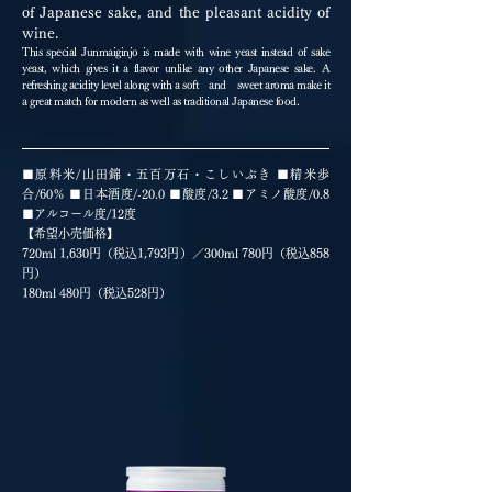
of Japanese sake, and the pleasant acidity of
wine.
This special Junmaiginjo is made with wine yeast instead of sake
yeast, which gives it a flavor unlike any other Japanese sake. A
refreshing acidity level along with a soft and sweet aroma make it
a great match for modern as well as traditional Japanese food.
■原料米/山田錦・五百万石・こしいぶき ■精米歩
合/60％ ■日本酒度/-20.0 ■酸度/3.2 ■アミノ酸度/0.8
■アルコール度/12度
【希望小売価格】
720ml 1,630円（税込1,793円）／300ml 780円（税込858
円）
180ml 480円（税込528円）