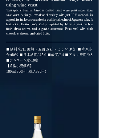
using wine yeast.
This special Junmai Ginjo is crafted using wine yeast rather than
sake yeast. A fruity, low-alcohol variety with just 10% alcohol, its
appeal lies in flavors outside the traditional realm of Japanese sake. It
features a pleasant, juicy acidity imparted by the wine yeast, with a
fresh citrus aroma and a gentle sweetness. Pairs well with dark
chocolate, cheese, and dried fruits.
■原料米/山田錦・五百万石・こしいぶき ■精米歩
合/60％ ■日本酒度/-15.0 ■酸度/2.4 ■アミノ酸度/0.8
■アルコール度/10度
【希望小売価格】
180ml 350円（税込385円）