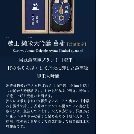
こしわ あやめ
越王 純米大吟醸 菖蒲
【数量限定】
Koshiwa Junmai Daiginjo Ayame [limited quantity]
当蔵最高峰ブランド「越王」
技の限りを尽くして丹念に醸した最高級
純米大吟醸
酒造好適米の王とも呼ばれる「山田錦」を100％使用
した純米大吟醸酒です。お米を30％まで磨き、吟味し
て造り上げた究極のお酒です。
搾りには最もきれいな酒質をとることが出来る「中汲
み」製法で搾り、香味のバランスが優れている部分を
取り分け、瓶詰しています。火入れ方法も、鮮度が高
い味わいや華やかな香りを閉じ込める「瓶火入れ」を
採用。技の限りを尽くして丹念に醸した最高級純米大
吟醸酒です。