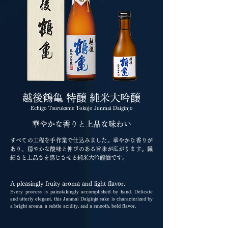
越後鶴亀 特醸 純米大吟醸
Echigo Tsurukame Tokujo Junmai Daiginjo
華やかな香りと上品な味わい
すべての工程を手作業で仕込みました。華やかな香りが
あり、穏やかな酸味と伸びのある旨味が広がります。繊
細さと上品さを感じさせる純米大吟醸酒です。
A pleasingly fruity aroma and light flavor.
Every process is painstakingly accomplished by hand. Delicate
and utterly elegant, this Junmai Daiginjo sake is characterized by
a bright aroma, a subtle acidity, and a smooth, bold flavor.