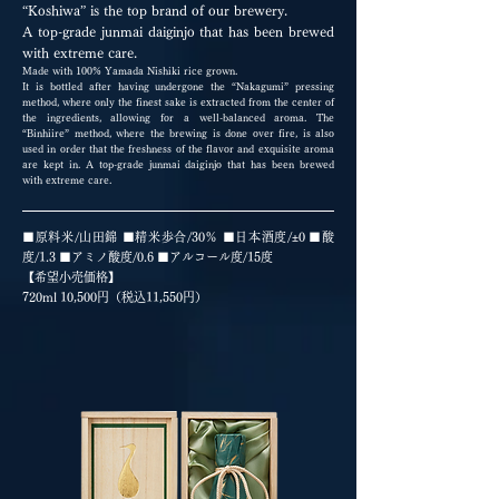
“Koshiwa” is the top brand of our brewery.
A top-grade junmai daiginjo that has been brewed
with extreme care.
Made with 100% Yamada Nishiki rice grown.
It is bottled after having undergone the “Nakagumi” pressing
method, where only the finest sake is extracted from the center of
the ingredients, allowing for a well-balanced aroma. The
“Binhiire” method, where the brewing is done over fire, is also
used in order that the freshness of the flavor and exquisite aroma
are kept in. A top-grade junmai daiginjo that has been brewed
with extreme care.
■原料米/山田錦 ■精米歩合/30％ ■日本酒度/
±
0 ■酸
度/1.3 ■アミノ酸度/0.6 ■アルコール度/15度
【希望小売価格】
720ml 10,500円（税込11,550円）