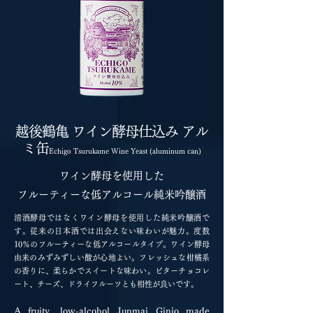
越後鶴亀 ワイン酵母仕込み アル
ミ缶
Echigo Tsurukame Wine Yeast (aluminum can)
ワイン酵母を使用した
フルーティーな低アルコール純米吟醸酒
清酒酵母ではなくワイン酵母を使用した純米吟醸酒で
す。従来の日本酒では出会えない味わいが魅力。度数
10％のフルーティーな低アルコールタイプ。ワイン酵母
由来のみずみずしい酸が心地よい。フレッシュな柑橘系
の香りに、柔らかでスイートな味わい。ビターチョコレ
ート、チーズ、ドライフルーツとも相性が良いです。
A fruity, low-alcohol Junmai Ginjo made