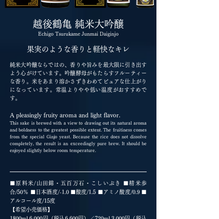
越後鶴亀 純米大吟醸
Echigo Tsurukame Junmai Daiginjo
果実のような香りと軽快なキレ
純米大吟醸ならではの、香りや旨みを最大限に引き出す
よう心がけています。吟醸酵母がもたらすフルーティー
な香り。米をあまり溶かさずきわめてピュアな仕上がり
になっています。常温よりやや低い温度がおすすめで
す。
A pleasingly fruity aroma and light flavor.
This sake is brewed with a view to drawing out its natural aroma
and boldness to the greatest possible extent. The fruitiness comes
from the special Ginjo yeast. Because the rice does not dissolve
completely, the result is an exceedingly pure brew. It should be
enjoyed slightly below room temperature.
■原料米/山田錦・五百万石・こしいぶき ■精米歩
合/50％ ■日本酒度/
-
1.0 ■酸度/1.5 ■アミノ酸度/0.9 ■
アルコール度/15度
【希望小売価格】
1800ml 6,000円（税込6,600円）／720ml 3,000円（税込