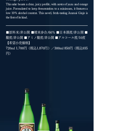
This sake boasts a clear, juicy profile, with notes of yuzu and orange
juice. Formulated to keep fermentation to a minimum, it features a
low 10% alcohol content. This novel, fresh-tasting Junmai Ginjo is
the first of its kind.
■原料米/非公開 ■精米歩合/60％ ■日本酒度/非公開 ■
酸度/非公開 ■アミノ酸度/非公開 ■アルコール度/10度
【希望小売価格】
720ml 1,700円（税込1,870円）／300ml 850円（税込935
円）