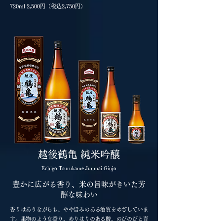
720ml 2,500円（税込2,750円）
越後鶴亀 純米吟醸
Echigo Tsurukame Junmai Ginjo
豊かに広がる香り、米の旨味がきいた芳
醇な味わい
香りはありながらも、やや旨みのある酒質をめざしていま
す。果物のような香り、めりはりのある酸、のびのびと育