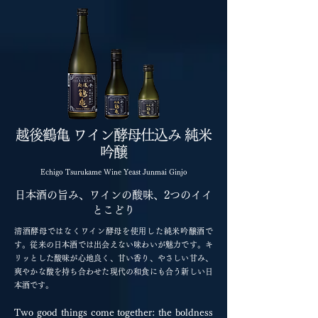
越後鶴亀 ワイン酵母仕込み 純米
吟醸
Echigo Tsurukame Wine Yeast Junmai Ginjo
日本酒の旨み、ワインの酸味、2つのイイ
とこどり
清酒酵母ではなくワイン酵母を使用した純米吟醸酒で
す。従来の日本酒では出会えない味わいが魅力です。キ
リッとした酸味が心地良く、甘い香り、やさしい甘み、
爽やかな酸を持ち合わせた現代の和食にも合う新しい日
本酒です。
Two good things come together: the boldness