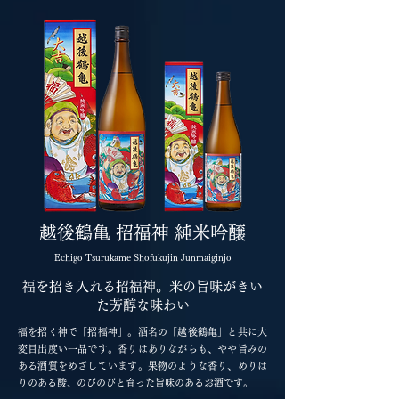
越後鶴亀 招福神 純米吟醸
Echigo Tsurukame Shofukujin Junmaiginjo
福を招き入れる招福神。米の旨味がきい
た芳醇な味わい
福を招く神で「招福神」。酒名の「越後鶴亀」と共に大
変目出度い一品です。香りはありながらも、やや旨みの
ある酒質をめざしています。果物のような香り、めりは
りのある酸、のびのびと育った旨味のあるお酒です。