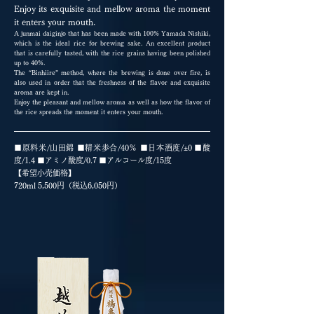
Enjoy its exquisite and mellow aroma the moment
it enters your mouth.
A junmai daiginjo that has been made with 100% Yamada Nishiki,
which is the ideal rice for brewing sake. An excellent product
that is carefully tasted, with the rice grains having been polished
up to 40%.
The “Binhiire” method, where the brewing is done over fire, is
also used in order that the freshness of the flavor and exquisite
aroma are kept in.
Enjoy the pleasant and mellow aroma as well as how the flavor of
the rice spreads the moment it enters your mouth.
■原料米/山田錦 ■精米歩合/40％ ■日本酒度/
±
0 ■酸
度/1.4 ■アミノ酸度/0.7 ■アルコール度/15度
【希望小売価格】
720ml 5,500円（税込6,050円）