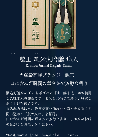
こしわ はやと
越王 純米大吟醸 隼人
Koshiwa Junmai Daiginjo Hayato
当蔵最高峰ブランド「越王」
口に含んだ瞬間の華やかで芳醇な香り
酒造好適米の王とも呼ばれる「山田錦」を100％使用
した純米大吟醸酒です。お米を40％まで磨き、吟味し
造り上げた逸品です。
火入れ方法にも、鮮度が高い味わいや華やかな香りを
閉じ込める「瓶火入れ」を採用。
口に含んだ瞬間の華やかで芳醇な香りと、お米の旨味
の広がりをお楽しみください。
“Koshiwa” is the top brand of our brewery.