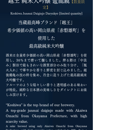
越王 純米大吟醸 鼉龍鏡
【数量限
定】
Koshiwa Junmai Daiginjo Daryukyo [limited quantity]
当蔵最高峰ブランド「越王」
希少価値の高い岡山県産「赤磐雄町」を
使用した
最高級純米大吟醸
酒米は全量希少価値の高い岡山県産「赤磐雄町」を使
用し、30％まで磨いて醸しました。搾る際は「中汲
み」製法で最もきれいな酒質部分のみ取り分け、「瓶
火入れ」で華やかな香りと鮮度を封じ込めました。越
後鶴亀の技の粋を集め、丹念に造り上げた最高級純米
大吟醸です。
フルーツのような瑞々しい香りと透明感のある味わい
が特長。純粋な日本酒の美味しさをダイレクトにお楽
しみ頂けます。
“Koshiwa” is the top brand of our brewery.
A top-grade junmai daiginjo made with Akaiwa
Omachi from Okayama Prefecture, with high
scarcity value.
A sake brewed using only Akaiwa Omachi from Okayama