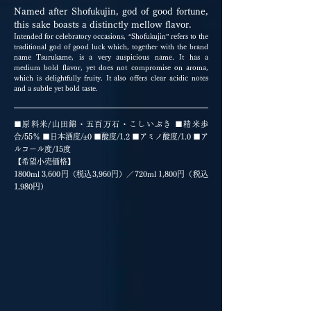
Named after Shofukujin, god of good fortune,
this sake boasts a distinctly mellow flavor.
Intended for celebratory occasions, “Shofukujin” refers to the
traditional god of good luck which, together with the brand
name Tsurukame, is a very auspicious name. It has a
medium bold flavor, yet does not compromise on aroma,
which is delightfully fruity. It also offers clear acidic notes
and a subtle yet bold taste.
■原料米/山田錦・五百万石・こしいぶき ■精米歩
合/55％ ■日本酒度/
±
0
■酸度/1.2 ■アミノ酸度/1.0 ■ア
ルコール度/15度
【希望小売価格】
1800ml 3,600円（税込3,960円）／720ml 1,800円（税込
1,980円）