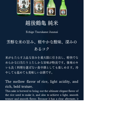
越後鶴亀 純米
Echigo Tsurukame Junmai
芳醇な米の旨み、軽やかな酸味、深みの
あるコク
米がもたらす上品な旨みを最大限に引き出し、軽快でな
めらかな口当たりとたしかな旨味が特長です。後味のキ
レも良く料理を選ばない食中酒としても楽しめます。冷
やしても温めても美味しいお酒です。
The mellow flavor of rice, light acidity, and
rich, bold texture.
This sake is brewed to bring out the ultimate elegant flavor of
the rice used to make it, and also to achieve a light, smooth
texture and smooth flavor. Because it has a clear aftertaste, it
is a great match for any kind of food. To be enjoyed either
cold or hot.