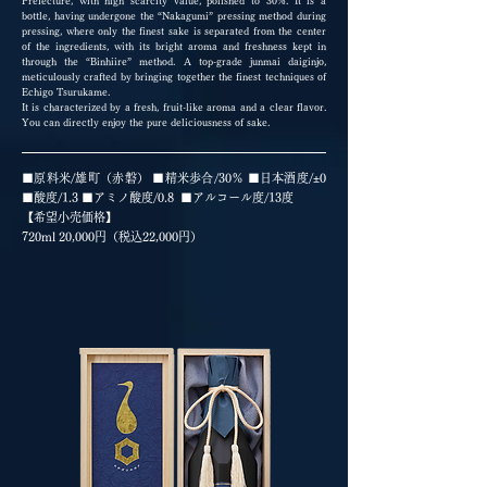
Prefecture, with high scarcity value, polished to 30%. It is a
bottle, having undergone the “Nakagumi” pressing method during
pressing, where only the finest sake is separated from the center
of the ingredients, with its bright aroma and freshness kept in
through the “Binhiire” method. A top-grade junmai daiginjo,
meticulously crafted by bringing together the finest techniques of
Echigo Tsurukame.
It is characterized by a fresh, fruit-like aroma and a clear flavor.
You can directly enjoy the pure deliciousness of sake.
■原料米/雄町（赤磐） ■精米歩合/30％ ■日本酒度/
±
0
■酸度/1.3 ■アミノ酸度/0.8 ■アルコール度/13度
【希望小売価格】
720ml 20,000円（税込22,000円）