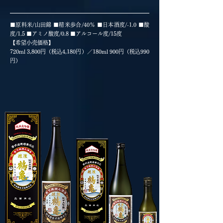
■原料米/山田錦 ■精米歩合/40％ ■日本酒度/
-
1.0 ■酸
度/1.5 ■アミノ酸度/0.8 ■アルコール度/15度
【希望小売価格】
720ml 3,800円（税込4,180円）／180ml 900円（税込990
円）