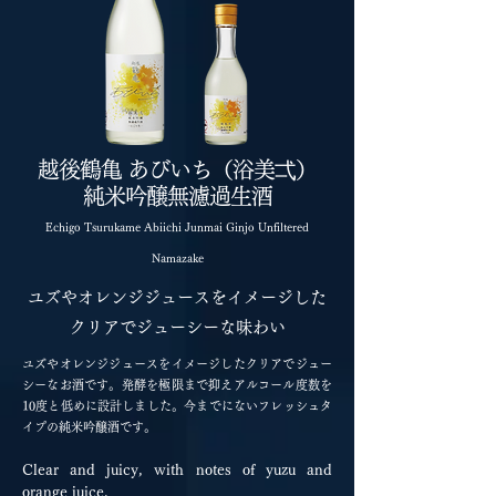
越後鶴亀 あびいち（浴美弌）
純米吟醸無濾過生酒
Echigo Tsurukame Abiichi Junmai Ginjo Unfiltered
Namazake
ユズやオレンジジュースをイメージした
クリアでジューシーな味わい
ユズやオレンジジュースをイメージしたクリアでジュー
シーなお酒です。発酵を極限まで抑えアルコール度数を
10度と低めに設計しました。今までにないフレッシュタ
イプの純米吟醸酒です。
Clear and juicy, with notes of yuzu and
orange juice.