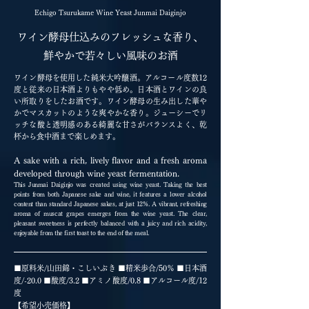
Echigo Tsurukame Wine Yeast Junmai Daiginjo
ワイン酵母仕込みのフレッシュな香り、
鮮やかで若々しい風味のお酒
ワイン酵母を使用した純米大吟醸酒。アルコール度数12
度と従来の日本酒よりもやや低め。日本酒とワインの良
い所取りをしたお酒です。ワイン酵母の生み出した華や
かでマスカットのような爽やかな香り。ジューシーでリ
ッチな酸と透明感のある綺麗な甘さがバランスよく、乾
杯から食中酒まで楽しめます。
A sake with a rich, lively flavor and a fresh aroma
developed through wine yeast fermentation.
This Junmai Daiginjo was created using wine yeast. Taking the best
points from both Japanese sake and wine, it features a lower alcohol
content than standard Japanese sakes, at just 12%. A vibrant, refreshing
aroma of muscat grapes emerges from the wine yeast. The clear,
pleasant sweetness is perfectly balanced with a juicy and rich acidity,
enjoyable from the first toast to the end of the meal.
■原料米/山田錦・こしいぶき ■精米歩合/50％ ■日本酒
度/
-
20.0 ■酸度/3.2 ■アミノ酸度/0.8 ■アルコール度/12
度
【希望小売価格】